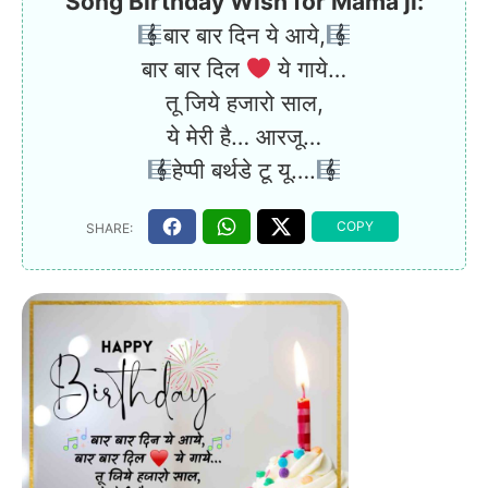
Song Birthday Wish for Mama ji:
बार बार दिन ये आये,
बार बार दिल
ये गाये…
तू जिये हजारो साल,
ये मेरी है… आरजू…
हेप्पी बर्थडे टू यू….